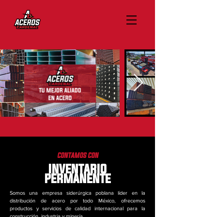
CONTAMOS CON
INVENTARIO
PERMANENTE
Somos una empresa siderúrgica poblana líder en la
distribución de acero por todo México, ofrecemos
productos y servicios de calidad internacional para la
construcción, industria y minería.