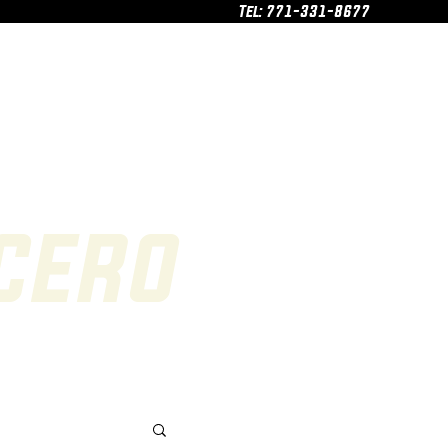
Tel: 771-331-8677
os
Productos
Cotizador
cero