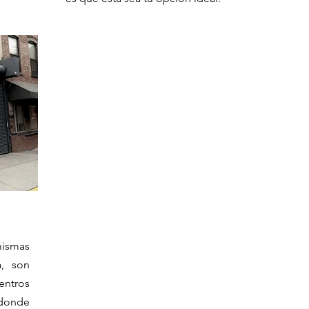
mismas
a, son
entros
donde