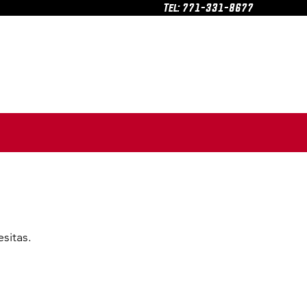
Tel: 771-331-8677
os
Productos
Cotizador
sitas.