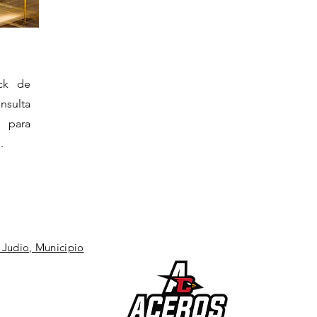
ck de
nsulta
s para
.
 Judio, Municipio